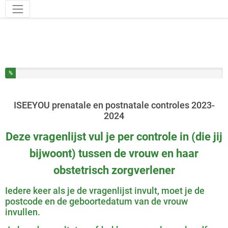
Hulpmiddelen
U heeft % van deze enquête ingevuld
%
ISEEYOU prenatale en postnatale controles 2023-
2024
Deze vragenlijst vul je per controle in (die jij
bijwoont) tussen de vrouw en haar
obstetrisch zorgverlener
Iedere keer als je de vragenlijst invult, moet je de
postcode en de geboortedatum van de vrouw
invullen.