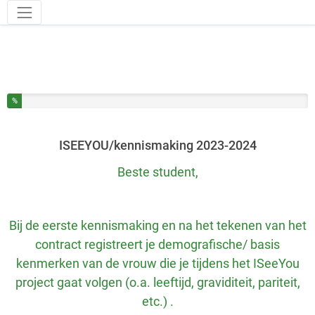
Hulpmiddelen
U heeft % van deze enquête ingevuld
%
ISEEYOU/kennismaking 2023-2024
Beste student,
Bij de eerste kennismaking en na het tekenen van het
contract registreert je demografische/ basis
kenmerken van de vrouw die je tijdens het ISeeYou
project gaat volgen (o.a. leeftijd, graviditeit, pariteit,
etc.) .