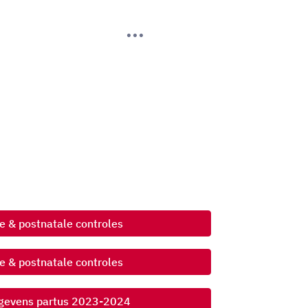
 & postnatale controles
 & postnatale controles
gevens partus 2023-2024