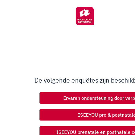
De volgende enquêtes zijn beschik
Ervaren ondersteuning door ver
ISEEYOU pre & postnatale
ISEEYOU prenatale en postnatale 