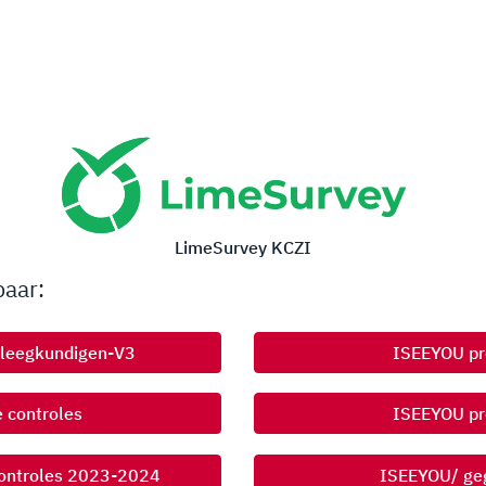
LimeSurvey KCZI
baar:
pleegkundigen-V3
ISEEYOU pre
 controles
ISEEYOU pre
controles 2023-2024
ISEEYOU/ ge